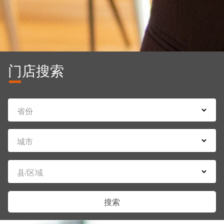
门店搜索
省份
城市
县/区域
搜索